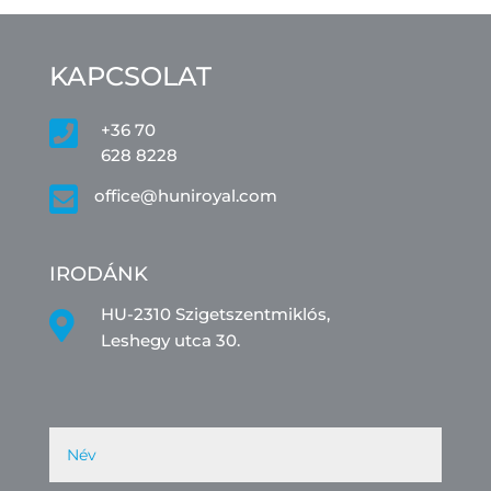
KAPCSOLAT

+36 70
628 8228

office@huniroyal.com
IRODÁNK
HU-2310 Szigetszentmiklós,

Leshegy utca 30.