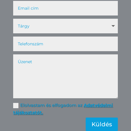
Elolvastam és elfogadom az
Adatvédelmi
tájékoztatót.
Küldés