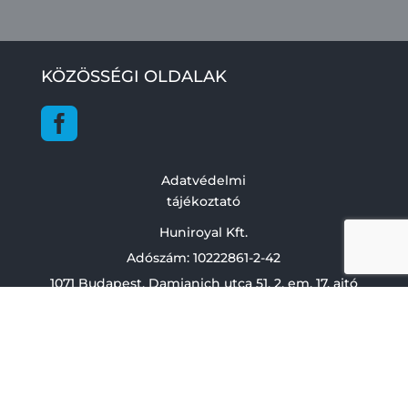
KÖZÖSSÉGI OLDALAK

Adatvédelmi
tájékoztató
Huniroyal Kft.
Adószám:
10222861-2-42
1071 Budapest, Damjanich utca 51. 2. em. 17. ajtó
Huniroyal Kft. 2024. Minden jog fenntartva. |
Designed by
Nexus IT