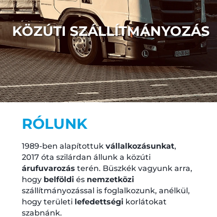
KÖZÚTI SZÁLLÍTMÁNYOZÁS
RÓLUNK
1989-ben alapítottuk
vállalkozásunkat
,
2017 óta szilárdan állunk a közúti
árufuvarozás
terén. Büszkék vagyunk arra,
hogy
belföldi
és
nemzetközi
szállítmányozással is foglalkozunk, anélkül,
hogy területi
lefedettségi
korlátokat
szabnánk.