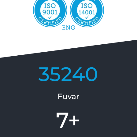
35240
Fuvar
7+